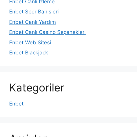
Enbet Canlı İzleme
Enbet Spor Bahisleri
Enbet Canlı Yardım
Enbet Canlı Casino Seçenekleri
Enbet Web Sitesi
Enbet Blackjack
Kategoriler
Enbet