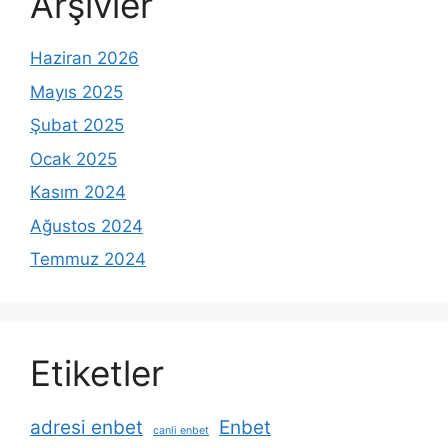
Arşivler
Haziran 2026
Mayıs 2025
Şubat 2025
Ocak 2025
Kasım 2024
Ağustos 2024
Temmuz 2024
Etiketler
adresi enbet
Enbet
canli enbet