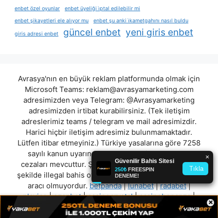
enbet özel oyunlar
enbet üyeliği i̇ptal edilebilir mi
enbet şikayetleri ele alıyor mu
enbet şu anki i̇kametgahını nasıl buldu
güncel enbet
yeni giris enbet
giris adresi enbet
Avrasya'nın en büyük reklam platformunda olmak için
Microsoft Teams:
reklam@avrasyamarketing.com
adresimizden veya Telegram: @Avrasyamarketing
adresimizden irtibat kurabilirsiniz. (Tek iletişim
adreslerimiz teams / telegram ve mail adresimizdir.
Harici hiçbir iletişim adresimiz bulunmamaktadır.
Lütfen itibar etmeyiniz.) Türkiye yasalarına göre 7258
sayılı kanun uyarınca yasa dışı bahis oynamanın
cezaları mevcuttur. Şu an bulunduğunuz site hiç bir
şekilde illegal bahis oyunları oynatmıyor ve oynamaya
aracı olmuyordur.
betpanda
|
lunabet
|
radabet
|
playico
|
ozanbet
|
casinocrystal
|
casinobonanza
|
×
kentwin