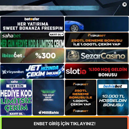
×
ENBET GİRİŞ İÇİN TIKLAYINIZ!