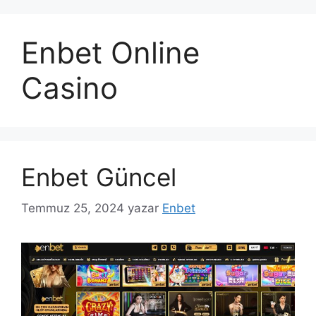
Enbet Online
Casino
Enbet Güncel
Temmuz 25, 2024
yazar
Enbet