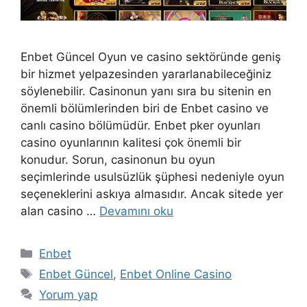
Enbet Güncel Oyun ve casino sektöründe geniş
bir hizmet yelpazesinden yararlanabileceğiniz
söylenebilir. Casinonun yanı sıra bu sitenin en
önemli bölümlerinden biri de Enbet casino ve
canlı casino bölümüdür. Enbet pker oyunları
casino oyunlarının kalitesi çok önemli bir
konudur. Sorun, casinonun bu oyun
seçimlerinde usulsüzlük şüphesi nedeniyle oyun
seçeneklerini askıya almasıdır. Ancak sitede yer
alan casino …
Devamını oku
Kategoriler
Enbet
Etiketler
Enbet Güncel
,
Enbet Online Casino
Yorum yap