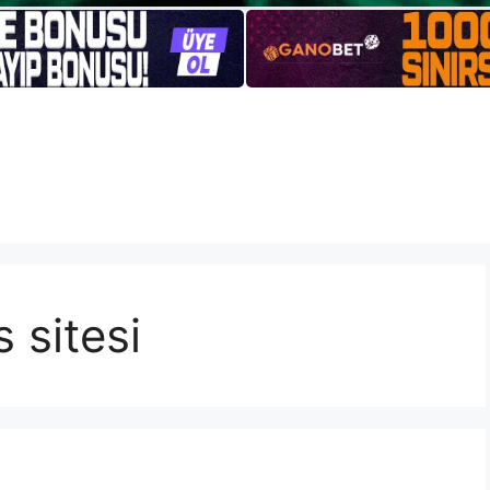
 sitesi