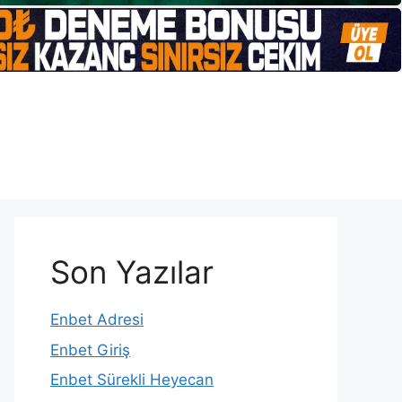
Son Yazılar
Enbet Adresi
Enbet Giriş
Enbet Sürekli Heyecan