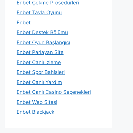
Enbet Çekme Prosedürleri
Enbet Tavla Oyunu
Enbet
Enbet Destek Bölümü
Enbet Oyun Başlangıcı
Enbet Parlayan Site
Enbet Canlı İzleme
Enbet Spor Bahisleri
Enbet Canlı Yardım
Enbet Canlı Casino Seçenekleri
Enbet Web Sitesi
Enbet Blackjack