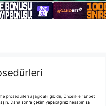
sedürleri
 prosedürleri aşağıdaki gibidir, Öncelikle ‘ Enbet
ulaşın. Daha sonra çekim yapacağınız hesabınıza