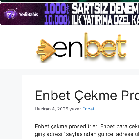
İçeriğe
atla
Enbet Çekme Pro
Haziran 4, 2026
yazar
Enbet
Enbet çekme prosedürleri Enbet para çekme
giriş adresi ‘ sayfasından güncel adrese 