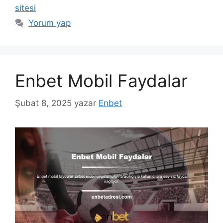
sitesi
Yorum yap
Enbet Mobil Faydalar
Şubat 8, 2025
yazar
Enbet