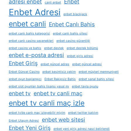
adresi enbet
Enbet
canli enbet
Enbet Adresi
enbet blackjack
enbet canli
Enbet Canlı Bahis
enbet canlı bahis kategorisi
enbet canlı bahis sitesi
enbet canlı casino seçenekleri
enbet casino güvenliği
enbet casino ve bahis
enbet destek
enbet destek bölümü
enbet e-posta adresi
enbet giris adresi
Enbet Giriş
enbet güncel adres
enbet güncel adresi
Enbet Güncel Casino
enbet kesintisiz çekim
enbet müşteri memnuniyeti
enbet oyun başlangıcı
Enbet Rakipsiz Bahis
enbet sanal bahis sitesi
enbet slot oyunları bahis lisansı yasal mı
enbet tavla oyunu
enbet tv
enbet tv canli maç
enbet tv canli maç izle
enbet tv’de canlı maç i̇zleyebilir miyim
enbet twitter katılım
enbet web sitesi
Enbet Ulaşım Adresi
Enbet Yeni Giriş
enbet yeni giriş adresi nasıl belirlendi