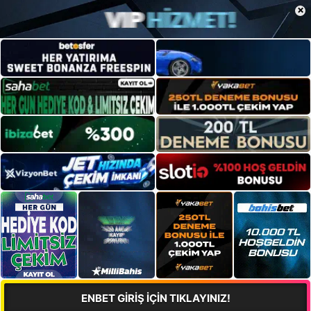
×
ENBET GİRİŞ İÇİN TIKLAYINIZ!