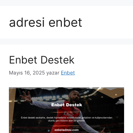
adresi enbet
Enbet Destek
Mayıs 16, 2025
yazar
Enbet