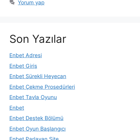
Yorum yap
Son Yazılar
Enbet Adresi
Enbet Giriş
Enbet Sürekli Heyecan
Enbet Çekme Prosedürleri
Enbet Tavla Oyunu
Enbet
Enbet Destek Bölümü
Enbet Oyun Başlangıcı
Enbet Parlayan Site