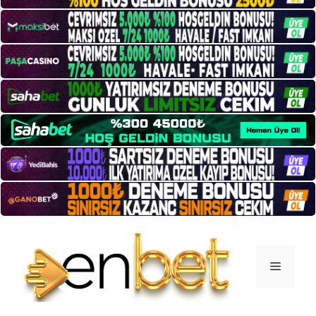
İçeriğe
atla
Menü