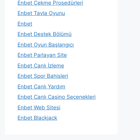
Enbet Çekme Prosedürleri
Enbet Tavla Oyunu
Enbet
Enbet Destek Bölümü
Enbet Oyun Başlangıcı
Enbet Parlayan Site
Enbet Canlı İzleme
Enbet Spor Bahisleri
Enbet Canlı Yardım
Enbet Canlı Casino Seçenekleri
Enbet Web Sitesi
Enbet Blackjack