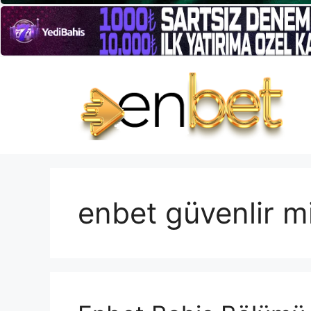
İçeriğe
atla
enbet güvenlir m