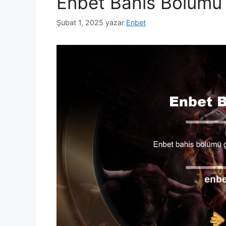
Enbet Bahis Bölümü
Şubat 1, 2025
yazar
Enbet