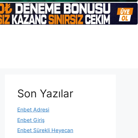
Son Yazılar
Enbet Adresi
Enbet Giriş
Enbet Sürekli Heyecan