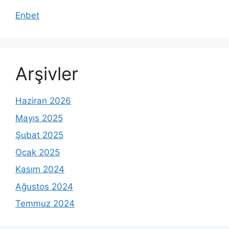
Enbet
Arşivler
Haziran 2026
Mayıs 2025
Şubat 2025
Ocak 2025
Kasım 2024
Ağustos 2024
Temmuz 2024